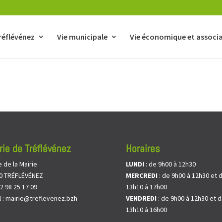
réflévénez
Vie municipale
Vie économique et associa
rie de Tréflévénez
Horaires
e de la Mairie
LUNDI
: de 9h00 à 12h30
0 TRÉFLÉVÉNEZ
MERCREDI
: de 9h00 à 12h30 et 
02 98 25 17 09
13h10 à 17h00
l : mairie@treflevenez.bzh
VENDREDI
: de 9h00 à 12h30 et 
13h10 à 16h00