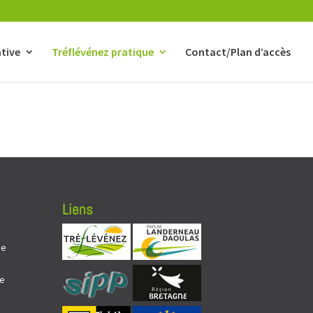
tive
Tréflévénez pratique
Contact/Plan d’accès
Liens
de
de