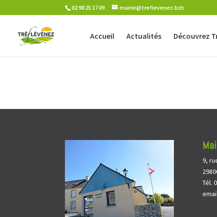
02 98 25 17 09
mairie@treflevenez.bzh
Accueil
Actualités
Découvrez T
Mai
9, ru
2980
Tél. 
emai